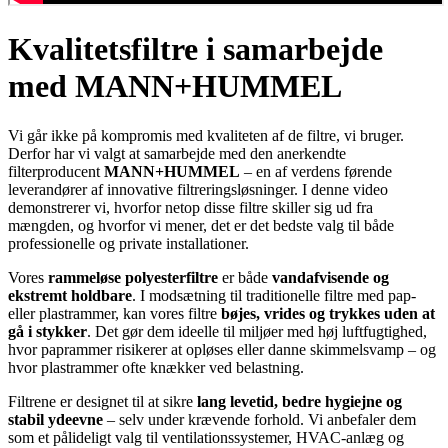
Kvalitetsfiltre i samarbejde
med MANN+HUMMEL
Vi går ikke på kompromis med kvaliteten af de filtre, vi bruger.
Derfor har vi valgt at samarbejde med den anerkendte
filterproducent
MANN+HUMMEL
– en af verdens førende
leverandører af innovative filtreringsløsninger. I denne video
demonstrerer vi, hvorfor netop disse filtre skiller sig ud fra
mængden, og hvorfor vi mener, det er det bedste valg til både
professionelle og private installationer.
Vores
rammeløse polyesterfiltre
er både
vandafvisende og
ekstremt holdbare
. I modsætning til traditionelle filtre med pap-
eller plastrammer, kan vores filtre
bøjes, vrides og trykkes uden at
gå i stykker
. Det gør dem ideelle til miljøer med høj luftfugtighed,
hvor paprammer risikerer at opløses eller danne skimmelsvamp – og
hvor plastrammer ofte knækker ved belastning.
Filtrene er designet til at sikre
lang levetid, bedre hygiejne og
stabil ydeevne
– selv under krævende forhold. Vi anbefaler dem
som et pålideligt valg til ventilationssystemer, HVAC-anlæg og